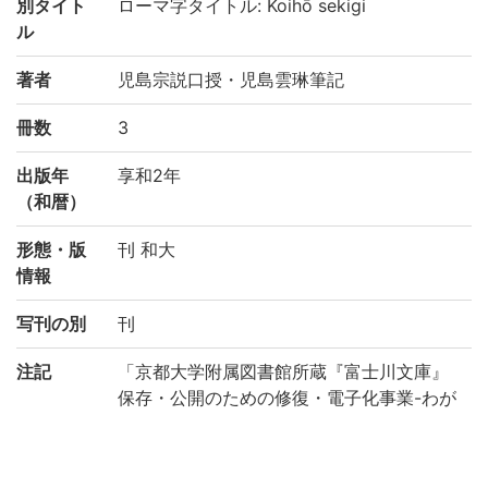
別タイト
ローマ字タイトル: Koihō sekigi
ル
著者
児島宗説口授・児島雲琳筆記
冊数
3
出版年
享和2年
（和暦）
形態・版
刊 和大
情報
写刊の別
刊
注記
「京都大学附属図書館所蔵『富士川文庫』
保存・公開のための修復・電子化事業-わが
国の医学の歴史を俯瞰する研究基盤構築の
ために-(機能強化経費)」により電子化(平成
29年度)