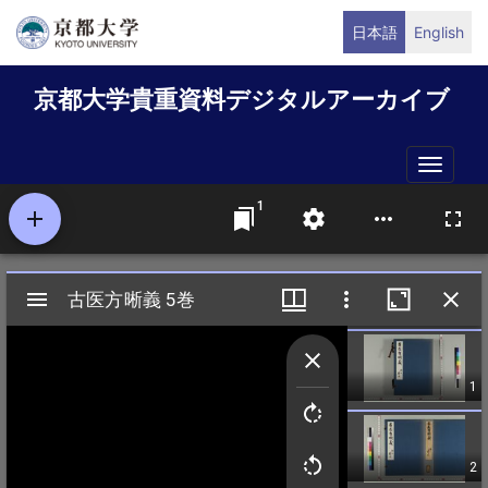
メ
日本語
English
イ
ン
京都大学貴重資料デジタルアーカイブ
コ
ン
テ
Toggle
ン
naviga
ツ
に
移
動