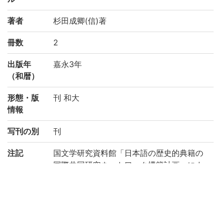
著者
杉田成卿(信)著
冊数
2
出版年
嘉永3年
（和暦）
形態・版
刊 和大
情報
写刊の別
刊
注記
国文学研究資料館「日本語の歴史的典籍の
国際共同研究ネットワーク構築計画」によ
り電子化(平成29年度)
請求記号
サ/12
登録番号
184861