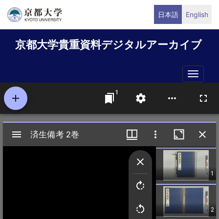
メ
日本語
English
イ
ン
京都大学貴重資料デジタルアーカイブ
コ
ン
テ
Toggle
ン
naviga
ツ
に
移
動