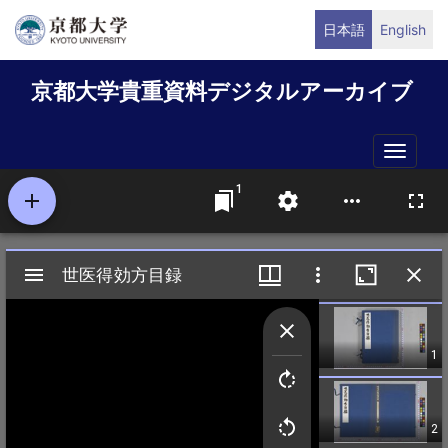
メ
日本語
English
イ
ン
京都大学貴重資料デジタルアーカイブ
コ
ン
テ
Toggle
ン
naviga
ツ
に
移
動