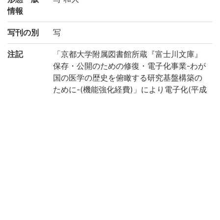
情報
写刊の別
写
注記
「京都大学附属図書館所蔵『富士川文庫』
保存・公開のための修復・電子化事業-わが
国の医学の歴史を俯瞰する研究基盤構築の
ために-(機能強化経費)」により電子化(平成
28年度)
請求記号
セ/173
登録番号
706065
作成年度
2016
権利関係