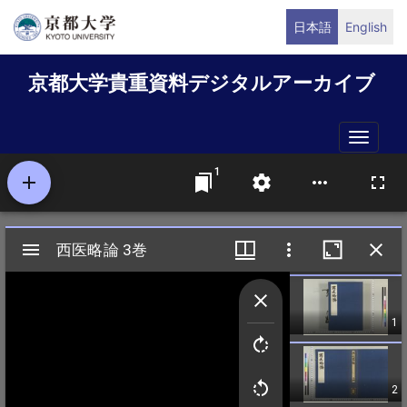
メ
日本語
English
イ
ン
京都大学貴重資料デジタルアーカイブ
コ
ン
テ
Toggle
ン
naviga
ツ
に
移
動