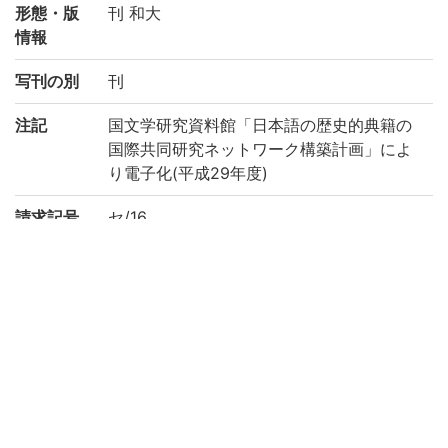
形態・版
刊 和大
情報
写刊の別
刊
注記
国文学研究資料館「日本語の歴史的典籍の
国際共同研究ネットワーク構築計画」によ
り電子化(平成29年度)
請求記号
セ/16
登録番号
185703
作成年度
2017
権利関係