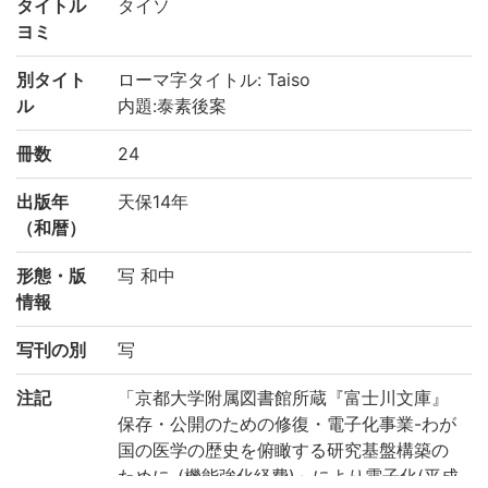
タイトル
タイソ
ヨミ
別タイト
ローマ字タイトル: Taiso
ル
内題:泰素後案
冊数
24
出版年
天保14年
（和暦）
形態・版
写 和中
情報
写刊の別
写
注記
「京都大学附属図書館所蔵『富士川文庫』
保存・公開のための修復・電子化事業-わが
国の医学の歴史を俯瞰する研究基盤構築の
ために-(機能強化経費)」により電子化(平成