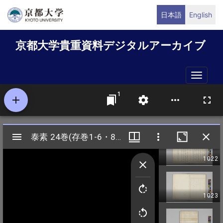
メ
日本語
English
イ
ン
京都大学貴重資料デジタルアーカイブ
コ
ン
テ
Toggle
ン
naviga
ツ
に
移
動