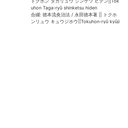
トクホン タガリュウ シンケツ ヒデン||Tok
uhon Taga-ryū shinketsu hiden
合綴: 徳本流灸治法 / 永田徳本著 || トクホ
ンリュウ キュウジホウ||Tokuhon-ryū kyūji
hō
著者
永田徳本述・小松帯刀編
冊数
1
出版年
明治33-35年(再-4版)
（和暦）
形態・版
刊 和中
情報
写刊の別
刊
注記
収: 医之弁(目次に記載あるのみ)、薬物論、
(知足斎)十薫法、徳本翁経験遺方、知足斎