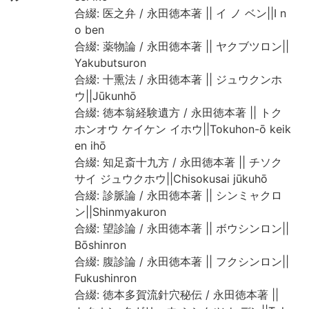
合綴: 医之弁 / 永田徳本著 || イ ノ ベン||I n
o ben
合綴: 薬物論 / 永田徳本著 || ヤクブツロン||
Yakubutsuron
合綴: 十熏法 / 永田徳本著 || ジュウクンホ
ウ||Jūkunhō
合綴: 徳本翁経験遺方 / 永田徳本著 || トク
ホンオウ ケイケン イホウ||Tokuhon-ō keik
en ihō
合綴: 知足斎十九方 / 永田徳本著 || チソク
サイ ジュウクホウ||Chisokusai jūkuhō
合綴: 診脈論 / 永田徳本著 || シンミャクロ
ン||Shinmyakuron
合綴: 望診論 / 永田徳本著 || ボウシンロン||
Bōshinron
合綴: 腹診論 / 永田徳本著 || フクシンロン||
Fukushinron
合綴: 徳本多賀流針穴秘伝 / 永田徳本著 ||