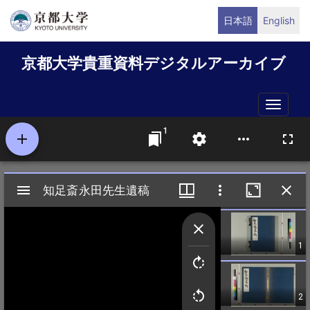
メ
日本語
English
イ
ン
京都大学貴重資料デジタルアーカイブ
コ
ン
テ
Toggle
ン
naviga
ツ
に
移
動