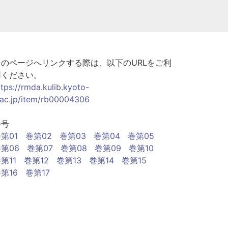
このページへリンクする際は、以下のURLをご利
用ください。
ttps://rmda.kulib.kyoto-
.ac.jp/item/rb00004306
巻号
第01
巻第02
巻第03
巻第04
巻第05
第06
巻第07
巻第08
巻第09
巻第10
第11
巻第12
巻第13
巻第14
巻第15
第16
巻第17