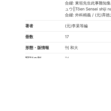
合綴: 東垣先生此事難知集 2
ュウ||Tōen Sensei shiji n
合綴: 外科精義 / (元)斉徳
著者
(元)李杲等編
冊数
17
形態・版情報
刊 和大
写刊の別
刊
注記
収: 第1: 脈訣・(宋)崔嘉
李杲撰、第4: 内外傷弁惑論
杲撰、第6: 医経溯洄集 (
撰、第8: 局方発揮・(元)
0: 外科精義・(元)斎徳
「京都大学附属図書館所
業-わが国の医学の歴史を