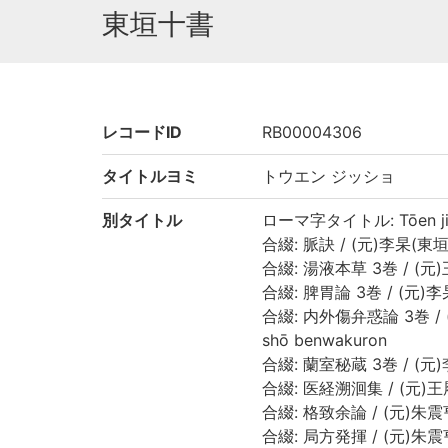
東垣十書
レコードID
RB00004306
タイトルヨミ
トウエン ジッショ
別タイトル
ローマ字タイトル: Tōen ji
合綴: 脈訣 / (元)李杲(東垣)
合綴: 湯液本草 3巻 / (元)
合綴: 脾胃論 3巻 / (元)李杲
合綴: 内外傷弁惑論 3巻 / 
shō benwakuron
合綴: 蘭室秘蔵 3巻 / (元)李
合綴: 医経溯洄集 / (元)王履
合綴: 格致余論 / (元)朱震亨撰
合綴: 局方発揮 / (元)朱震亨