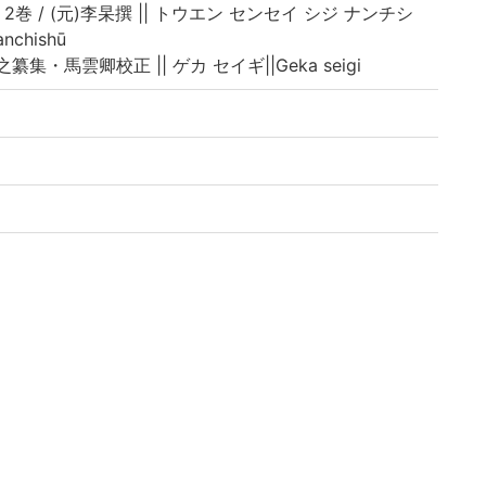
巻 / (元)李杲撰 || トウエン センセイ シジ ナンチシ
anchishū
之纂集・馬雲卿校正 || ゲカ セイギ||Geka seigi
彦撰、第2: 湯液本草・(元)王好古類集、第3: 脾胃論・(元)
 (外題:弁惑論 )・(元)李杲撰、第5: 蘭室秘蔵・(元)李
外題:溯洄集)・(元)王履撰、第7: 格致余論・(元)朱震亨
朱震亨撰、第9: (東垣先生)此事難知集・(元)李杲撰、第1
之纂集・馬雲卿校正
蔵『富士川文庫』保存・公開のための修復・電子化事
俯瞰する研究基盤構築のために-(機能強化経費)」によ