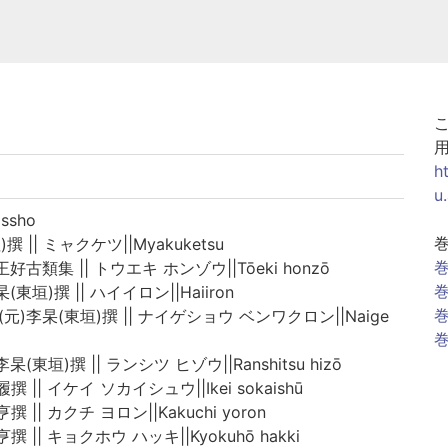
h
u
ssho
撰 || ミャクケツ||Myakuketsu
巻
王好古類集 || トウエキ ホンゾウ||Tōeki honzō
巻
(東垣)撰 || ハイイロン||Haiiron
巻
(元)李杲(東垣)撰 || ナイゲショウ ベンワクロン||Naige
巻
杲(東垣)撰 || ランシツ ヒゾウ||Ranshitsu hizō
撰 || イケイ ソカイシュウ||Ikei sokaishū
 || カクチ ヨロン||Kakuchi yoron
撰 || キョクホウ ハッキ||Kyokuhō hakki