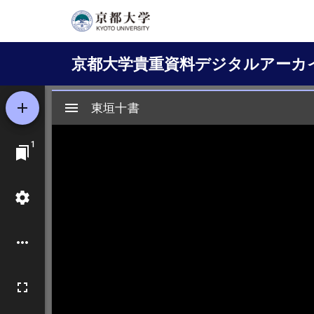
メ
イ
Main
ン
京都大学貴重資料デジタルアーカ
コ
navigation
ン
テ
ン
ツ
に
移
動