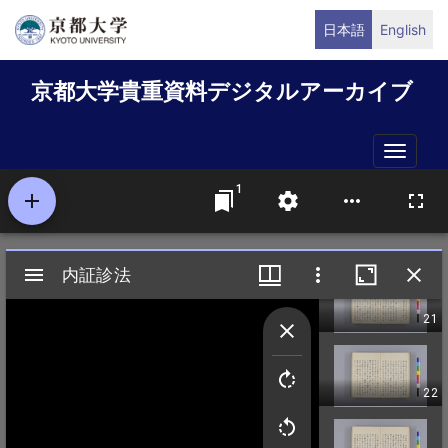
メ
日本語
English
イ
ン
京都大学貴重資料デジタルアーカイブ
コ
ン
テ
Toggle
ン
naviga
ツ
に
移
動