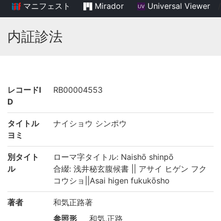
マニフェスト
Mirador
Universal Viewer
/
内証診法
レコードI
RB00004553
D
タイトル
ナイショウ シンポウ
ヨミ
別タイト
ローマ字タイトル: Naishō shinpō
ル
合綴: 浅井秘玄腹候書 || アサイ ヒゲン フク
コウショ||Asai higen fukukōsho
著者
和気正路著
参照形
和気,正路