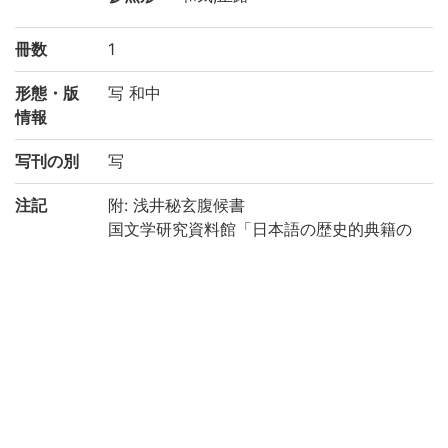
冊数
1
形態・版
写 和中
情報
写刊の別
写
注記
附: 浅井秘玄腹候書
国文学研究資料館「日本語の歴史的典籍の
国際共同研究ネットワーク構築計画」によ
り電子化(平成28年度)
請求記号
ナ/26
登録番号
186412
作成年度
2016