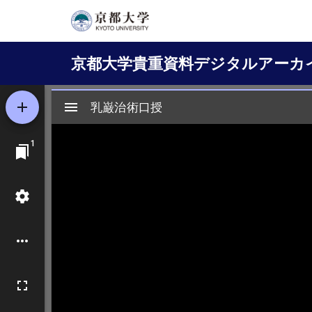
メ
イ
Main
ン
京都大学貴重資料デジタルアーカ
コ
navigation
ン
テ
ン
ツ
に
移
動