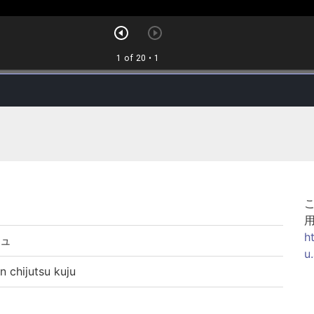
h
ジュ
u
hijutsu kuju