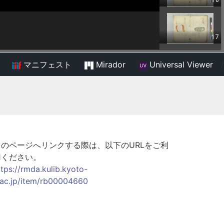
マニフェスト
Mirador
Universal Viewer
/
このページへリンクする際は、以下のURLをご利
用ください。
ttps://rmda.kulib.kyoto-
.ac.jp/item/rb00004660