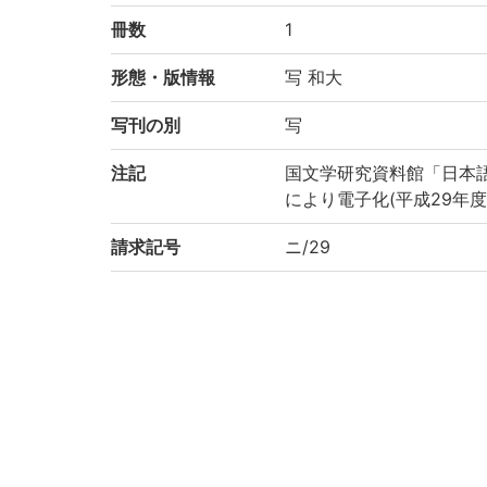
冊数
1
形態・版情報
写 和大
写刊の別
写
注記
国文学研究資料館「日本
により電子化(平成29年度
請求記号
ニ/29
登録番号
186493
作成年度
2017
権利関係