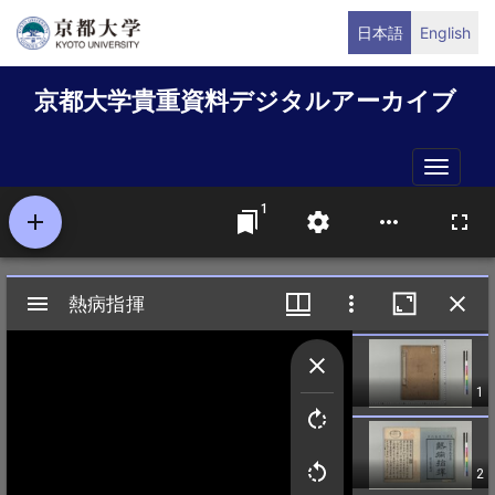
メ
日本語
English
イ
ン
京都大学貴重資料デジタルアーカイブ
コ
ン
テ
Toggle
ン
naviga
ツ
に
移
動