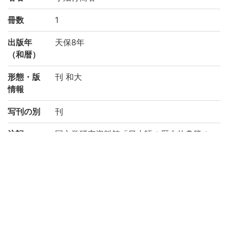
冊数
1
出版年
天保8年
（和暦）
形態・版
刊 和大
情報
写刊の別
刊
注記
国文学研究資料館「日本語の歴史的典籍の
国際共同研究ネットワーク構築計画」によ
り電子化(平成29年度)
請求記号
ネ/4
登録番号
186507
作成年度
2017