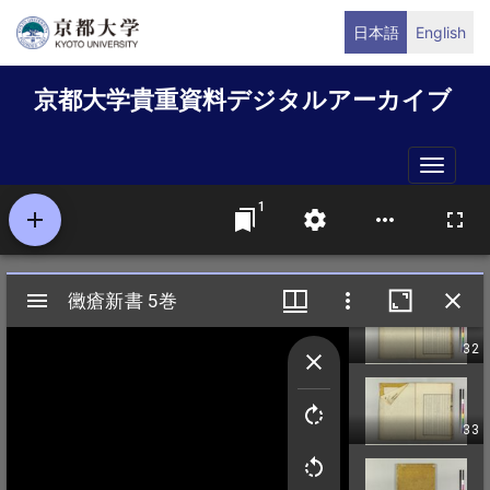
メ
日本語
English
イ
ン
京都大学貴重資料デジタルアーカイブ
コ
ン
テ
Toggle
ン
naviga
ツ
に
移
動