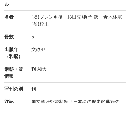
ル
著者
(墺)ブレンキ撰・杉田立卿(予)訳・青地林宗
(盈)校正
冊数
5
出版年
文政4年
（和暦）
形態・版
刊 和大
情報
写刊の別
刊
注記
国文学研究資料館「日本語の歴史的典籍の
国際共同研究ネットワーク構築計画」によ
り電子化(平成29年度)
請求記号
ハ/20