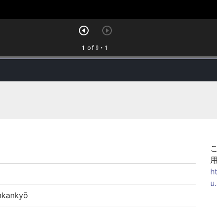
h
u
kankyō