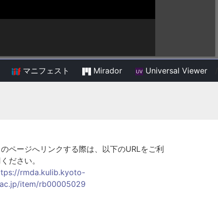
マニフェスト
Mirador
Universal Viewer
/
このページへリンクする際は、以下のURLをご利
用ください。
ttps://rmda.kulib.kyoto-
.ac.jp/item/rb00005029