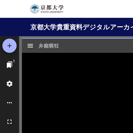
メ
イ
Main
ン
京都大学貴重資料デジタルアーカ
コ
navigation
ン
テ
ン
ツ
に
移
動