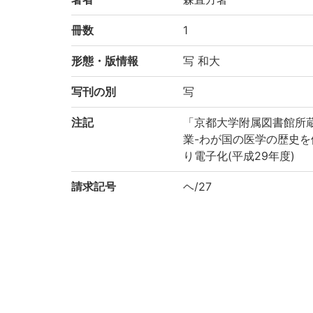
冊数
1
形態・版情報
写 和大
写刊の別
写
注記
「京都大学附属図書館所
業-わが国の医学の歴史を
り電子化(平成29年度)
請求記号
ヘ/27
登録番号
186804
作成年度
2017
権利関係