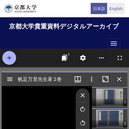
メ
日本語
English
イ
ン
京都大学貴重資料デジタルアーカイブ
コ
ン
テ
Toggle
ン
naviga
ツ
に
移
動