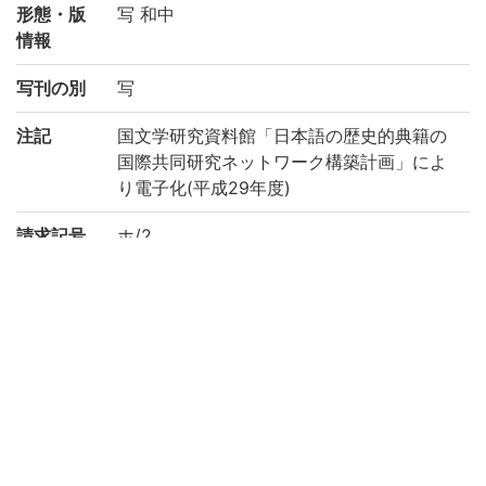
形態・版
写 和中
情報
写刊の別
写
注記
国文学研究資料館「日本語の歴史的典籍の
国際共同研究ネットワーク構築計画」によ
り電子化(平成29年度)
請求記号
ホ/2
登録番号
186808
作成年度
2017
権利関係