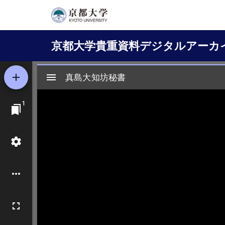
メ
イ
Main
ン
京都大学貴重資料デジタルアーカ
コ
navigation
ン
テ
ン
ツ
に
移
動