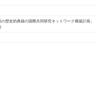
語の歴史的典籍の国際共同研究ネットワーク構築計画」
)
-u.ac.jp/reuse
ary, Kyoto University