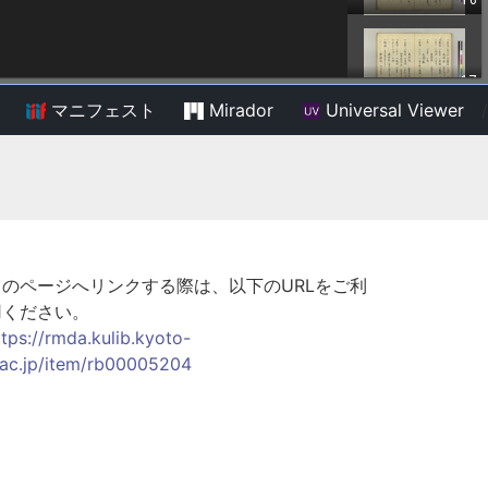
マニフェスト
Mirador
Universal Viewer
/
このページへリンクする際は、以下のURLをご利
用ください。
ttps://rmda.kulib.kyoto-
.ac.jp/item/rb00005204