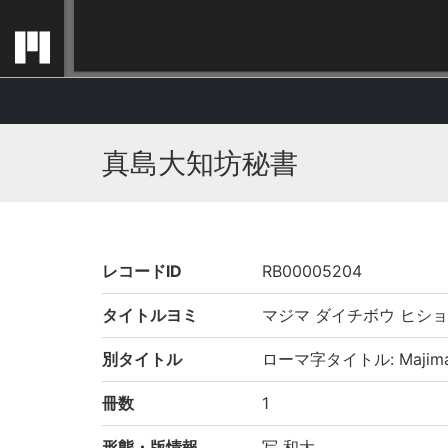
真島大知坊秘書
レコードID
RB00005204
タイトルヨミ
マジマ ダイチボウ ヒショ
別タイトル
ローマ字タイトル: Majima d
冊数
1
形態・版情報
写 和大