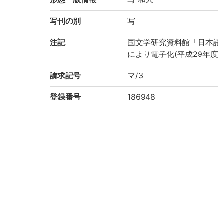
写刊の別
写
注記
国文学研究資料館「日本
により電子化(平成29年度
請求記号
マ/3
登録番号
186948
作成年度
2017
権利関係
二次利用方法
https://rmda.kulib.kyoto
所蔵
京都大学附属図書館 Main Libr