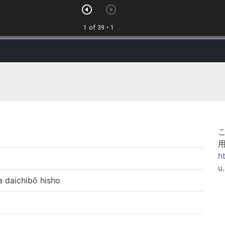
h
u
aichibō hisho