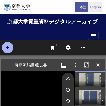
メ
日本語
English
イ
ン
京都大学貴重資料デジタルアーカイブ
コ
ン
テ
Toggle
ン
naviga
ツ
に
移
動