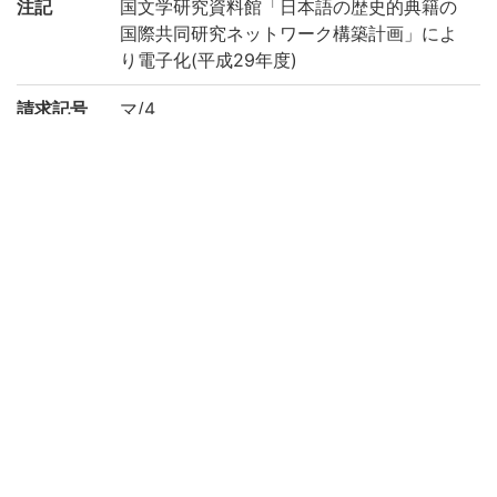
注記
国文学研究資料館「日本語の歴史的典籍の
国際共同研究ネットワーク構築計画」によ
り電子化(平成29年度)
請求記号
マ/4
登録番号
186949
作成年度
2017
権利関係
二次利用
https://rmda.kulib.kyoto-u.ac.jp/reuse
方法
所蔵
京都大学附属図書館 Main Library, Kyoto U
niversity