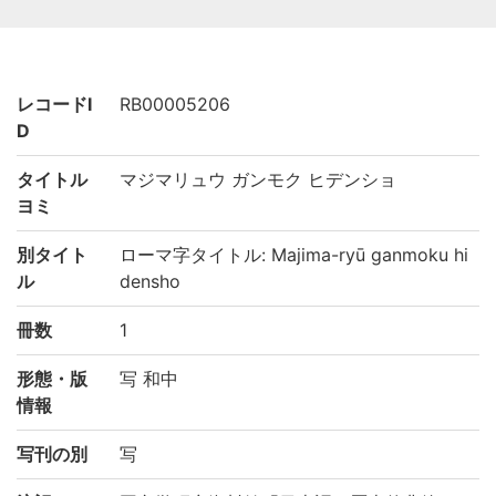
レコードI
RB00005206
D
タイトル
マジマリュウ ガンモク ヒデンショ
ヨミ
別タイト
ローマ字タイトル: Majima-ryū ganmoku hi
ル
densho
冊数
1
形態・版
写 和中
情報
写刊の別
写