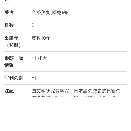
著者
久松茂実(松菴)著
冊数
2
出版年
寛政10年
（和暦）
形態・版
刊 和大
情報
写刊の別
刊
注記
国文学研究資料館「日本語の歴史的典籍の
国際共同研究ネットワーク構築計画」によ
り電子化(平成29年度)
請求記号
マ/77
登録番号
706201