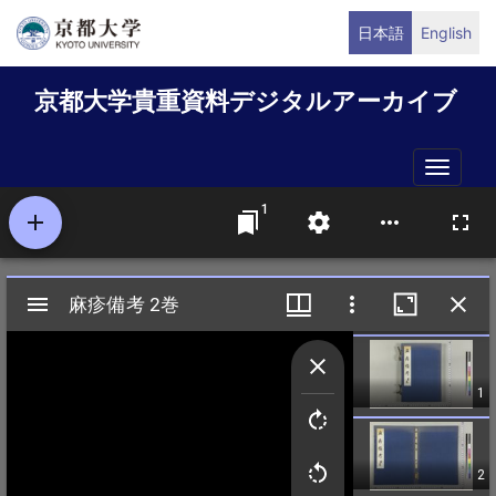
メ
日本語
English
イ
ン
京都大学貴重資料デジタルアーカイブ
コ
ン
テ
Toggle
ン
naviga
ツ
に
移
動