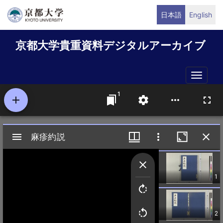
メ
日本語
English
イ
ン
京都大学貴重資料デジタルアーカイブ
コ
ン
テ
Toggle
ン
naviga
ツ
に
移
動