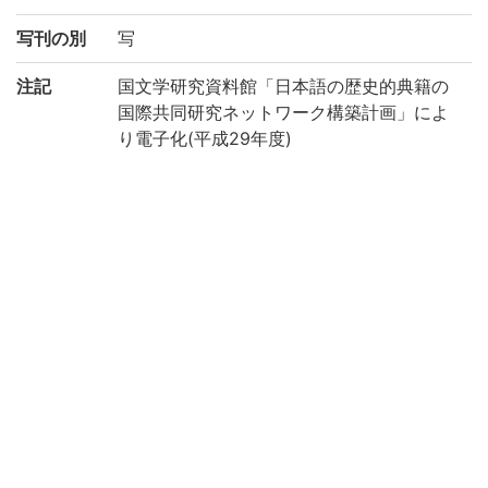
写刊の別
写
注記
国文学研究資料館「日本語の歴史的典籍の
国際共同研究ネットワーク構築計画」によ
り電子化(平成29年度)
請求記号
マ/35
登録番号
186980
作成年度
2017
権利関係
二次利用
https://rmda.kulib.kyoto-u.ac.jp/reuse
方法