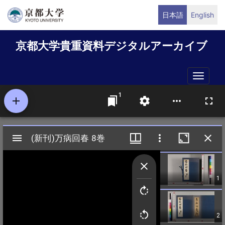
メ
日本語
English
イ
ン
京都大学貴重資料デジタルアーカイブ
コ
ン
テ
Toggle
ン
naviga
ツ
に
移
動