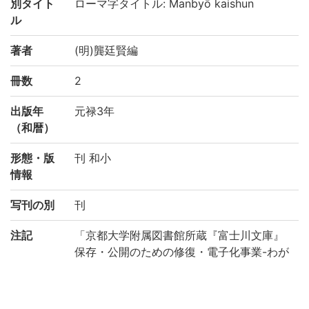
別タイト
ローマ字タイトル: Manbyō kaishun
ル
著者
(明)龔廷賢編
冊数
2
出版年
元禄3年
（和暦）
形態・版
刊 和小
情報
写刊の別
刊
注記
「京都大学附属図書館所蔵『富士川文庫』
保存・公開のための修復・電子化事業-わが
国の医学の歴史を俯瞰する研究基盤構築の
ために-(機能強化経費)」により電子化(平成
29年度)