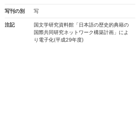
写刊の別
写
注記
国文学研究資料館「日本語の歴史的典籍の
国際共同研究ネットワーク構築計画」によ
り電子化(平成29年度)
請求記号
ミ/27
登録番号
187042
作成年度
2017
権利関係
二次利用
https://rmda.kulib.kyoto-u.ac.jp/reuse
方法