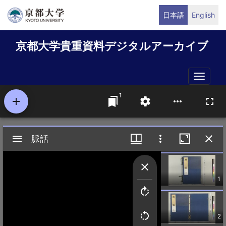
メ
日本語
English
イ
ン
京都大学貴重資料デジタルアーカイブ
コ
ン
テ
Toggle
ン
naviga
ツ
に
移
動