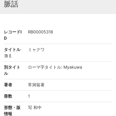
脈話
レコードI
RB00005318
D
タイトル
ミャクワ
ヨミ
別タイト
ローマ字タイトル: Myakuwa
ル
著者
常洞翁著
冊数
1
形態・版
写 和中
情報