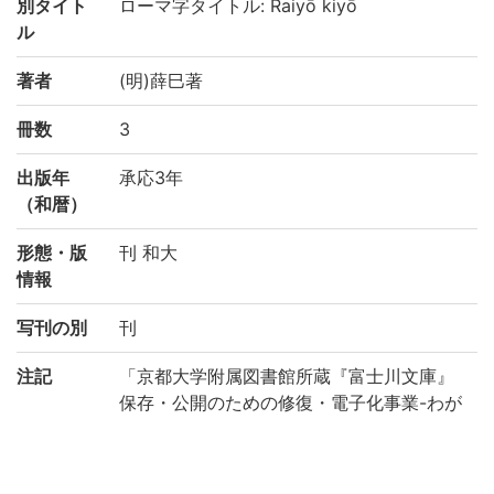
別タイト
ローマ字タイトル: Raiyō kiyō
ル
著者
(明)薛巳著
冊数
3
出版年
承応3年
（和暦）
形態・版
刊 和大
情報
写刊の別
刊
注記
「京都大学附属図書館所蔵『富士川文庫』
保存・公開のための修復・電子化事業-わが
国の医学の歴史を俯瞰する研究基盤構築の
ために-(機能強化経費)」により電子化(平成
29年度)