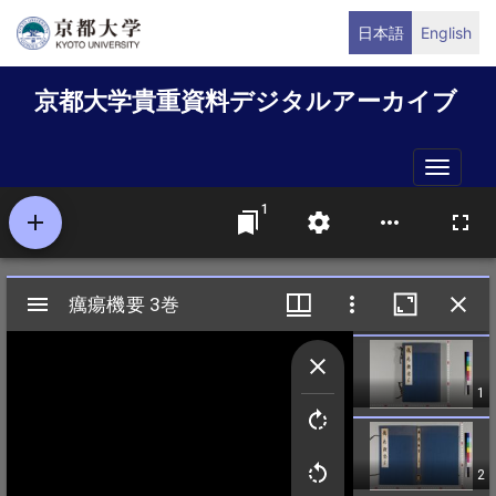
メ
日本語
English
イ
ン
京都大学貴重資料デジタルアーカイブ
コ
ン
テ
Toggle
ン
naviga
ツ
に
移
動