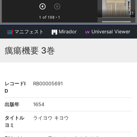
マニフェスト
Mirador
Universal Viewer
/
癘瘍機要 3巻
レコードI
RB00005691
D
出版年
1654
タイトル
ライヨウ キヨウ
ヨミ