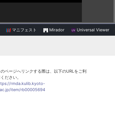
マニフェスト
Mirador
Universal Viewer
/
このページへリンクする際は、以下のURLをご利
用ください。
ttps://rmda.kulib.kyoto-
.ac.jp/item/rb00005694