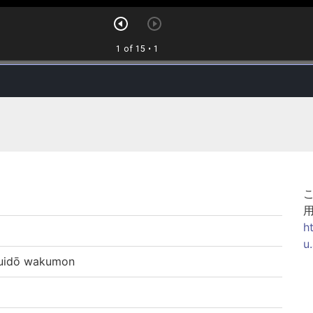
h
u
dō wakumon