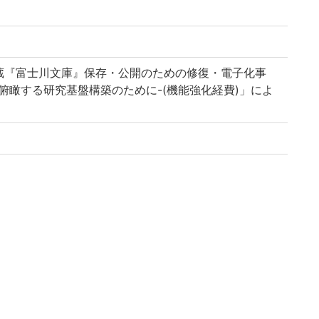
蔵『富士川文庫』保存・公開のための修復・電子化事
俯瞰する研究基盤構築のために-(機能強化経費)」によ
-u.ac.jp/reuse