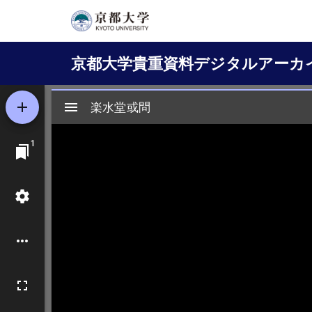
メ
イ
Main
ン
京都大学貴重資料デジタルアーカ
コ
navigation
ン
テ
ン
ツ
に
移
動