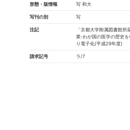
形態・版情報
写 和大
写刊の別
写
注記
「京都大学附属図書館所
業-わが国の医学の歴史を
り電子化(平成29年度)
請求記号
ラ/7
登録番号
187325
作成年度
2017
権利関係
二次利用方法
https://rmda.kulib.kyoto