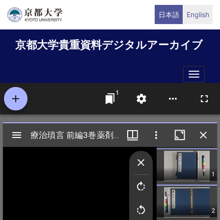
メ
日本語
English
イ
ン
京都大学貴重資料デジタルアーカイブ
コ
ン
テ
Toggle
ン
naviga
ツ
に
移
動