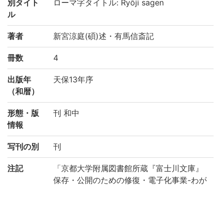
別タイト
ローマ字タイトル: Ryōji sagen
ル
著者
新宮涼庭(碩)述・有馬信斎記
冊数
4
出版年
天保13年序
（和暦）
形態・版
刊 和中
情報
写刊の別
刊
注記
「京都大学附属図書館所蔵『富士川文庫』
保存・公開のための修復・電子化事業-わが
国の医学の歴史を俯瞰する研究基盤構築の
ために-(機能強化経費)」により電子化(平成
29年度)