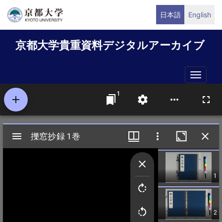
メ
日本語
English
イ
ン
京都大学貴重資料デジタルアーカイブ
コ
ン
テ
Toggle
ン
naviga
ツ
に
移
動