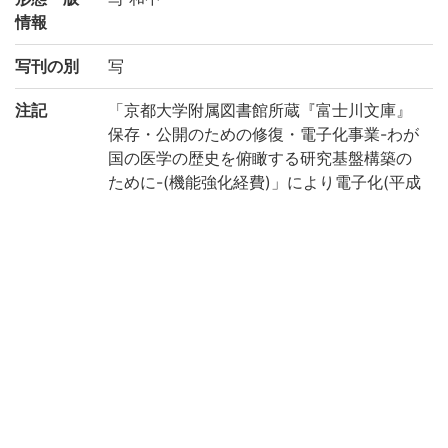
情報
写刊の別
写
注記
「京都大学附属図書館所蔵『富士川文庫』
保存・公開のための修復・電子化事業-わが
国の医学の歴史を俯瞰する研究基盤構築の
ために-(機能強化経費)」により電子化(平成
29年度)
請求記号
レ/22
登録番号
706254
作成年度
2017
権利関係