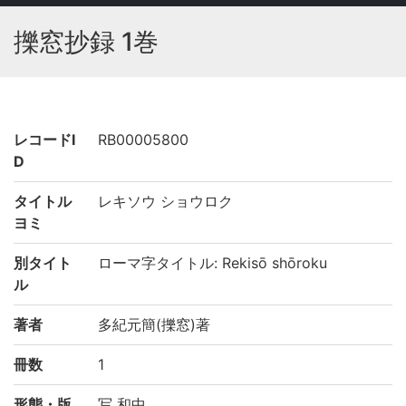
擽窓抄録 1巻
レコードI
RB00005800
D
タイトル
レキソウ ショウロク
ヨミ
別タイト
ローマ字タイトル: Rekisō shōroku
ル
著者
多紀元簡(擽窓)著
冊数
1
形態・版
写 和中