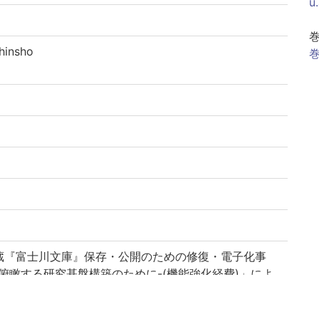
u
insho
巻
蔵『富士川文庫』保存・公開のための修復・電子化事
俯瞰する研究基盤構築のために-(機能強化経費)」によ