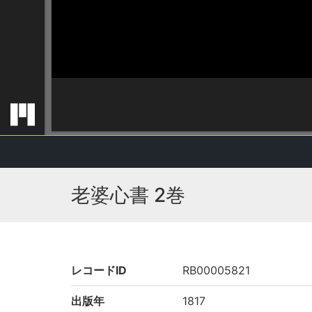
老婆心書 2巻
レコードID
RB00005821
出版年
1817