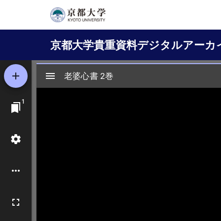
メ
イ
Main
ン
京都大学貴重資料デジタルアーカ
コ
navigation
ン
テ
ン
ツ
に
移
動