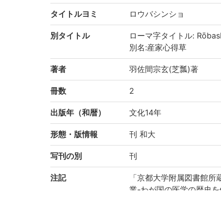
タイトルヨミ
ロウバシンショ
別タイトル
ローマ字タイトル: Rōbash
別名:産家心得草
著者
羽佐間宗玄(芝瓢)著
冊数
2
出版年（和暦）
文化14年
形態・版情報
刊 和大
写刊の別
刊
注記
「京都大学附属図書館所
業-わが国の医学の歴史を
り電子化(平成29年度)