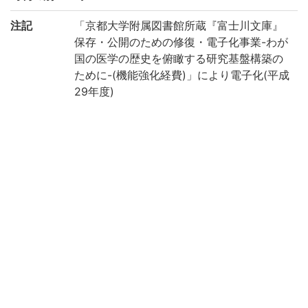
注記
「京都大学附属図書館所蔵『富士川文庫』
保存・公開のための修復・電子化事業-わが
国の医学の歴史を俯瞰する研究基盤構築の
ために-(機能強化経費)」により電子化(平成
29年度)
請求記号
ワ/23
登録番号
187471
作成年度
2017
権利関係
二次利用
https://rmda.kulib.kyoto-u.ac.jp/reuse
方法