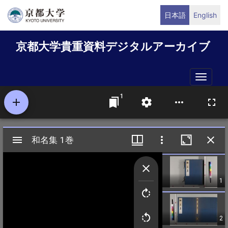
メ
日本語
English
イ
ン
京都大学貴重資料デジタルアーカイブ
コ
ン
テ
Toggle
ン
naviga
ツ
に
移
動