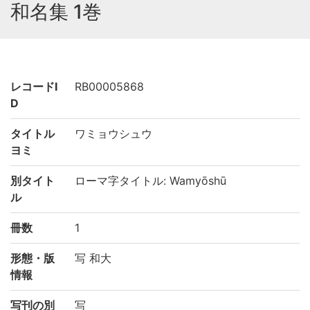
和名集 1巻
レコードI
RB00005868
D
タイトル
ワミョウシュウ
ヨミ
別タイト
ローマ字タイトル: Wamyōshū
ル
冊数
1
形態・版
写 和大
情報
写刊の別
写