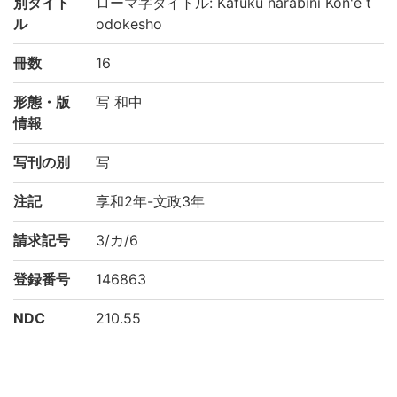
別タイト
ローマ字タイトル: Kafuku narabini Kon'e t
ル
odokesho
冊数
16
形態・版
写 和中
情報
写刊の別
写
注記
享和2年-文政3年
請求記号
3/カ/6
登録番号
146863
NDC
210.55
KSH
日本史
江戸時代