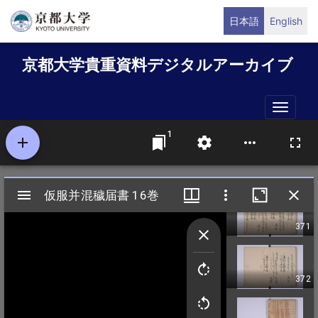
メ
日本語
English
イ
ン
京都大学貴重資料デジタルアーカイブ
コ
ン
テ
Toggle
ン
naviga
ツ
に
移
動