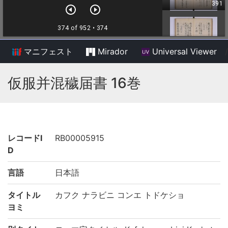
マニフェスト
Mirador
Universal Viewer
/
仮服并混穢届書 16巻
レコードI
RB00005915
D
言語
日本語
タイトル
カフク ナラビニ コンエ トドケショ
ヨミ