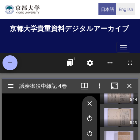
メ
日本語
English
イ
ン
京都大学貴重資料デジタルアーカイブ
コ
ン
テ
Toggle
ン
naviga
ツ
に
移
動