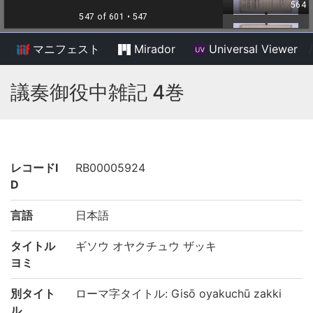
マニフェスト
Mirador
Universal Viewer
/
議奏御役中雑記 4巻
レコードI
RB00005924
D
言語
日本語
タイトル
ギソウ オヤクチュウ ザッキ
ヨミ
別タイト
ローマ字タイトル: Gisō oyakuchū zakki
ル