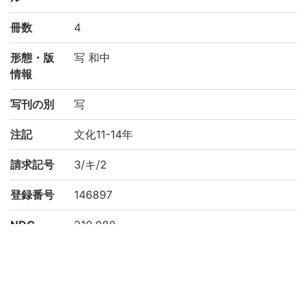
冊数
4
形態・版
写 和中
情報
写刊の別
写
注記
文化11-14年
請求記号
3/キ/2
登録番号
146897
NDC
210.088
KSH
日本史
史料
作成年度
2002