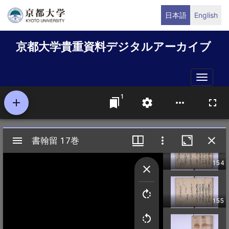
メ
日本語
English
イ
ン
京都大学貴重資料デジタルアーカイブ
コ
ン
テ
Toggle
ン
naviga
ツ
に
移
動