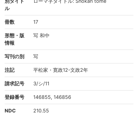
別タイト
ローマ字タイトル: Shokan tome
ル
冊数
17
形態・版
写 和中
情報
写刊の別
写
注記
平松家・寛政12-文政2年
請求記号
3/シ/11
登録番号
146855, 146856
NDC
210.55
KSH
日本史
江戸時代