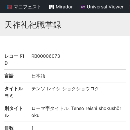
マニフェスト
Mirador
Universal Viewer
/
天祚礼祀職掌録
レコードI
RB00006073
D
言語
日本語
タイトル
テンソ レイシ ショクショウロク
ヨミ
別タイト
ローマ字タイトル: Tenso reishi shokushōr
ル
oku
冊数
1