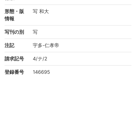
形態・版
写 和大
情報
写刊の別
写
注記
宇多-仁孝帝
請求記号
4/テ/2
登録番号
146695
NDC
210.09
KSH
儀式典例
有職故実
作成年度
2002
リストNO
平松-0522