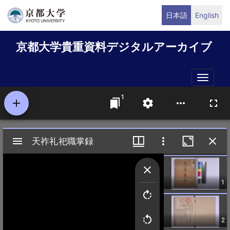
メ
日本語
English
イ
ン
京都大学貴重資料デジタルアーカイブ
コ
ン
テ
Toggle
ン
naviga
ツ
に
移
動