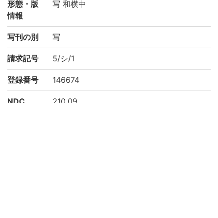
形態・版
写 和横中
情報
写刊の別
写
請求記号
5/シ/1
登録番号
146674
NDC
210.09
KSH
儀式典例
有職故実
作成年度
2002
リストNO
平松-0624
権利関係