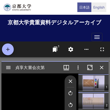
メ
日本語
English
イ
ン
京都大学貴重資料デジタルアーカイブ
コ
ン
テ
Toggle
ン
naviga
ツ
に
移
動