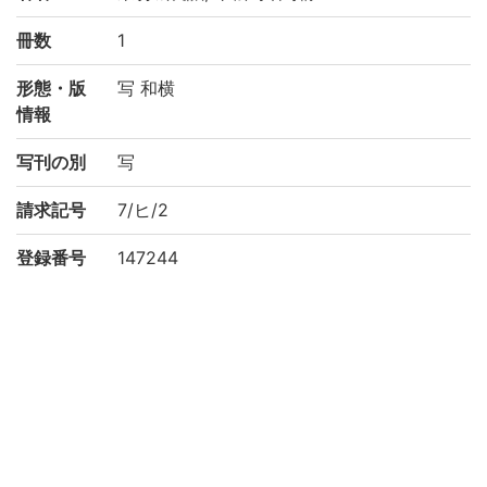
冊数
1
形態・版
写 和横
情報
写刊の別
写
請求記号
7/ヒ/2
登録番号
147244
NDC
919
KSH
中国文学
漢詩集(個人 日本人)
作成年度
2002
リストNO
平松-0904