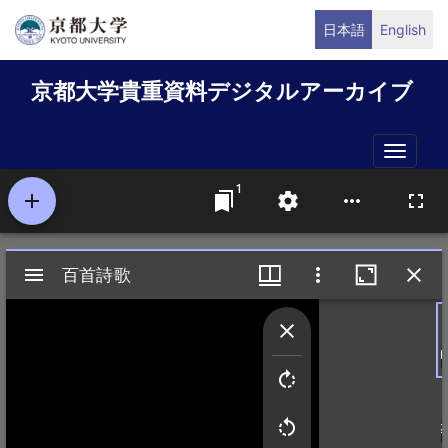
メ
日本語
English
イ
ン
京都大学貴重資料デジタルアーカイブ
コ
ン
テ
Toggle
ン
naviga
ツ
に
移
動