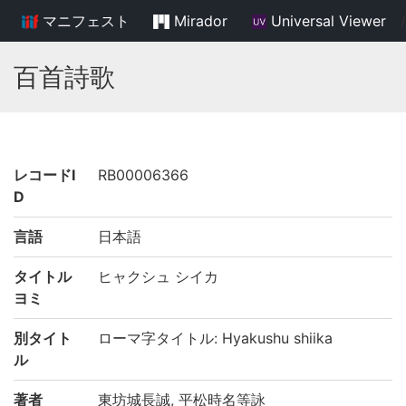
マニフェスト
Mirador
Universal Viewer
/
百首詩歌
レコードI
RB00006366
D
言語
日本語
タイトル
ヒャクシュ シイカ
ヨミ
別タイト
ローマ字タイトル: Hyakushu shiika
ル
著者
東坊城長誠, 平松時名等詠