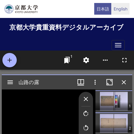
メ
日本語
English
イ
ン
京都大学貴重資料デジタルアーカイブ
コ
ン
テ
Toggle
ン
naviga
ツ
に
移
動