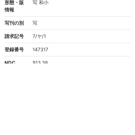
形態・版
写 和小
情報
写刊の別
写
請求記号
7/ヤ/1
登録番号
147317
NDC
913.38
KSH
日本文学
物語 草紙 日記文学
作成年度
2002
リストNO
平松-0931
権利関係