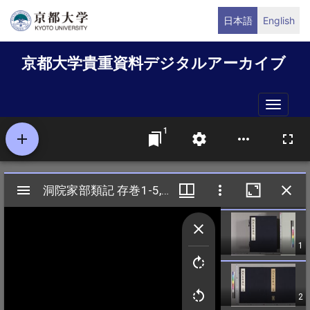
メ
日本語
English
イ
ン
京都大学貴重資料デジタルアーカイブ
コ
ン
テ
Toggle
ン
naviga
ツ
に
移
動