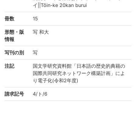
イ||Tōin-ke 20kan burui
冊数
15
形態・版
写 和大
情報
写刊の別
写
注記
国文学研究資料館「日本語の歴史的典籍の
国際共同研究ネットワーク構築計画」によ
り電子化(令和2年度)
請求記号
4/ト/6
登録番号
146652
作成年度
2020
リストNO
平松-0531