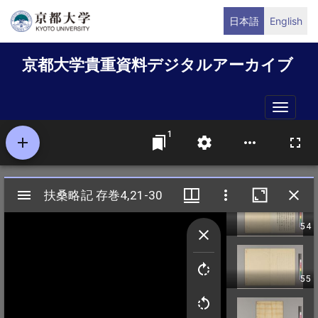
メ
日本語
English
イ
ン
京都大学貴重資料デジタルアーカイブ
コ
ン
テ
Toggle
ン
naviga
ツ
に
移
動