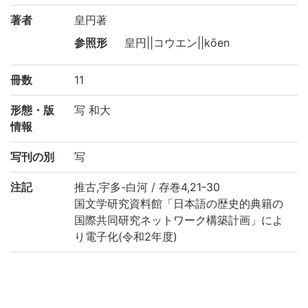
著者
皇円著
参照形
皇円||コウエン||kōen
冊数
11
形態・版
写 和大
情報
写刊の別
写
注記
推古,宇多-白河 / 存巻4,21-30
国文学研究資料館「日本語の歴史的典籍の
国際共同研究ネットワーク構築計画」によ
り電子化(令和2年度)
請求記号
1/フ/2
登録番号
146735