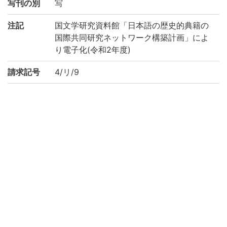
写刊の別
写
注記
国文学研究資料館「日本語の歴史的典籍の
国際共同研究ネットワーク構築計画」によ
り電子化(令和2年度)
請求記号
4/リ/9
登録番号
146606
作成年度
2020
リストNO
平松-0587
KYOT-06644
権利関係