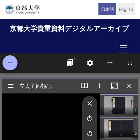
メ
日本語
English
イ
ン
京都大学貴重資料デジタルアーカイブ
コ
ン
テ
Toggle
ン
naviga
ツ
に
移
動