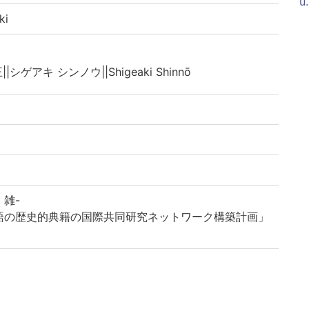
u
ki
|シゲアキ シンノウ||Shigeaki Shinnō
雑-
語の歴史的典籍の国際共同研究ネットワーク構築計画」