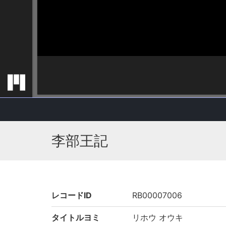
李部王記
レコードID
RB00007006
タイトルヨミ
リホウ オウキ