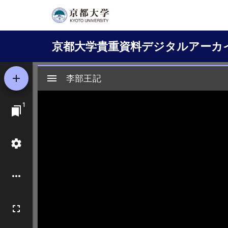
メ
イ
Main
ン
京都大学貴重資料デジタルアーカ
コ
navigation
ン
テ
ン
ツ
に
移
動