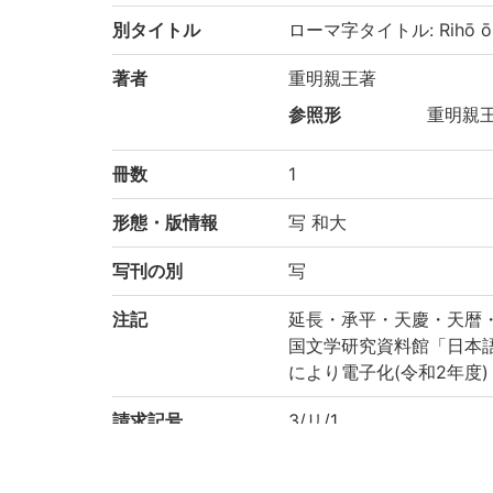
別タイトル
ローマ字タイトル: Rihō ō
著者
重明親王著
参照形
重明親王|
冊数
1
形態・版情報
写 和大
写刊の別
写
注記
延長・承平・天慶・天暦・
国文学研究資料館「日本
により電子化(令和2年度)
請求記号
3/リ/1
登録番号
146492