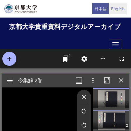
メ
日本語
English
イ
ン
京都大学貴重資料デジタルアーカイブ
コ
ン
テ
Toggle
ン
naviga
ツ
に
移
動