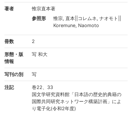
著者
惟宗直本著
参照形
惟宗, 直本||コレムネ, ナオモト||
Koremune, Naomoto
冊数
2
形態・版
写 和大
情報
写刊の別
写
注記
巻22、33
国文学研究資料館「日本語の歴史的典籍の
国際共同研究ネットワーク構築計画」によ
り電子化(令和2年度)
請求記号
4/リ/11