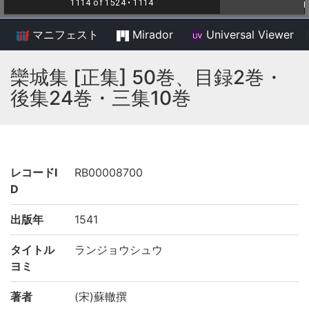
マニフェスト
Mirador
Universal Viewer
/
欒城集 [正集] 50巻、目録2巻・
後集24巻・三集10巻
レコードI
RB00008700
D
出版年
1541
タイトル
ランジョウシュウ
ヨミ
著者
(宋)蘇轍撰