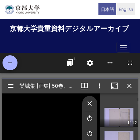
メ
日本語
English
イ
ン
京都大学貴重資料デジタルアーカイブ
コ
ン
テ
Toggle
ン
naviga
ツ
に
移
動