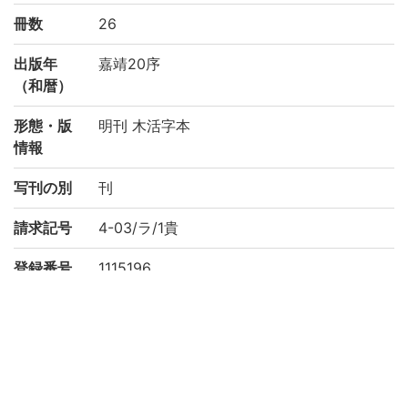
冊数
26
出版年
嘉靖20序
（和暦）
形態・版
明刊 木活字本
情報
写刊の別
刊
請求記号
4-03/ラ/1貴
登録番号
1115196
作成年度
2003
権利関係