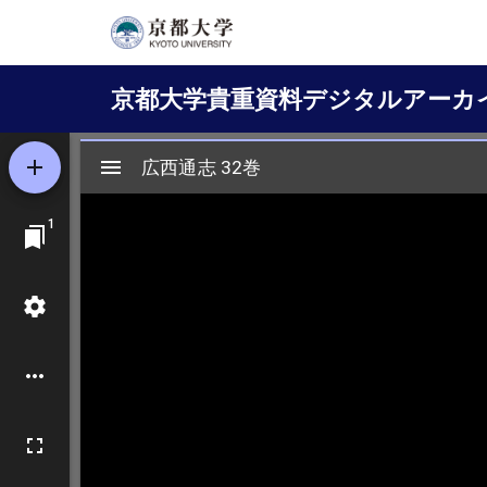
メ
イ
Main
ン
京都大学貴重資料デジタルアーカ
コ
navigation
ン
テ
ン
ツ
に
移
動