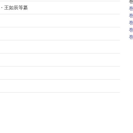
修・王如辰等纂
巻
巻
巻
巻
巻