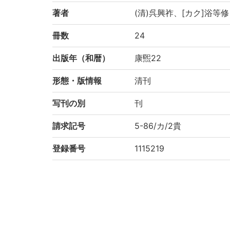
著者
(清)呉興祚、[カク]浴等
冊数
24
出版年（和暦）
康煕22
形態・版情報
清刊
写刊の別
刊
請求記号
5-86/カ/2貴
登録番号
1115219
NDC
222.33
KSH
中国地理
作成年度
2000