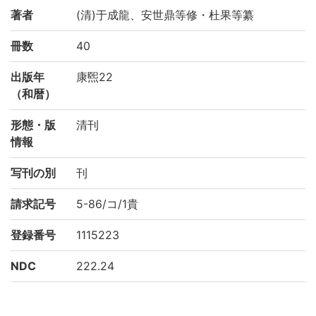
著者
(清)于成龍、安世鼎等修・杜果等纂
冊数
40
出版年
康煕22
（和暦）
形態・版
清刊
情報
写刊の別
刊
請求記号
5-86/コ/1貴
登録番号
1115223
NDC
222.24
KSH
中国地理