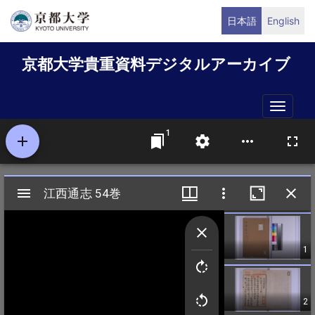
メ
日本語
English
イ
ン
京都大学貴重資料デジタルアーカイブ
コ
ン
テ
Toggle
ン
naviga
ツ
に
移
動