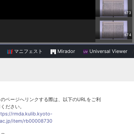
マニフェスト
Mirador
Universal Viewer
/
このページへリンクする際は、以下のURLをご利
用ください。
ttps://rmda.kulib.kyoto-
.ac.jp/item/rb00008730