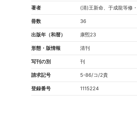
著者
(清)王新命、于成龍等修
冊数
36
出版年（和暦）
康煕23
形態・版情報
清刊
写刊の別
刊
請求記号
5-86/コ/2貴
登録番号
1115224
NDC
222.21
KSH
中国地理
作成年度
2000