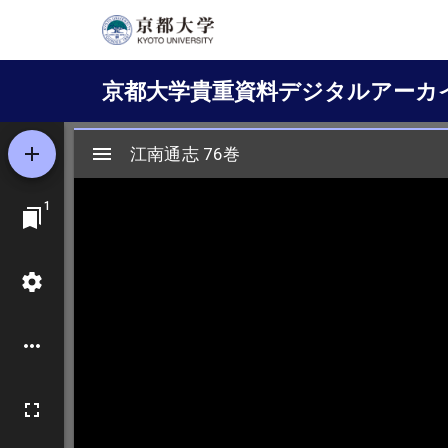
メ
イ
Main
ン
京都大学貴重資料デジタルアーカ
コ
navigation
ン
テ
ン
ツ
に
移
動