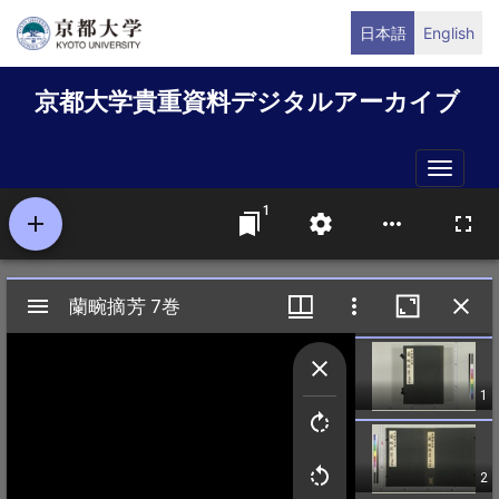
メ
日本語
English
イ
ン
京都大学貴重資料デジタルアーカイブ
コ
ン
テ
Toggle
ン
naviga
ツ
に
移
動