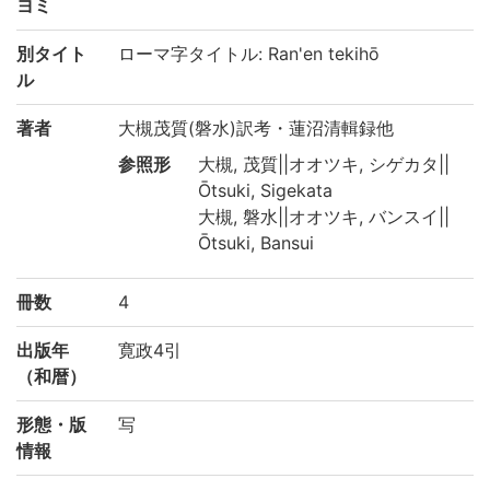
ヨミ
別タイト
ローマ字タイトル: Ran'en tekihō
ル
著者
大槻茂質(磐水)訳考・蓮沼清輯録他
参照形
大槻, 茂質||オオツキ, シゲカタ||
Ōtsuki, Sigekata
大槻, 磐水||オオツキ, バンスイ||
Ōtsuki, Bansui
冊数
4
出版年
寛政4引
（和暦）
形態・版
写
情報