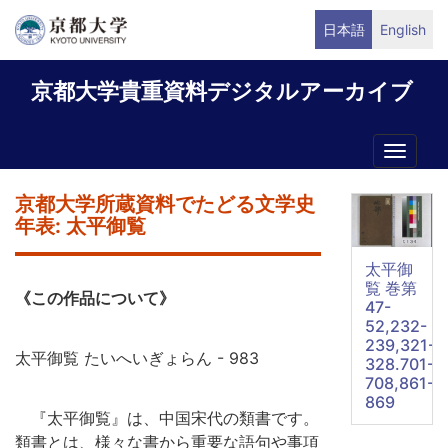
メ
日本語
English
イ
ン
京都大学貴重資料デジタルアーカイブ
コ
ン
テ
Toggle
ン
naviga
ツ
京都大学所蔵資料でたどる文学史
に
年表: 太平御覧
移
動
太平御
覧 巻第
《この作品について》
47-
52,232-
239,321-
太平御覧 たいへいぎょらん - 983
328.701-
708,861-
869
『太平御覧』は、中国宋代の類書です。
類書とは、様々な書から重要な語句や事項