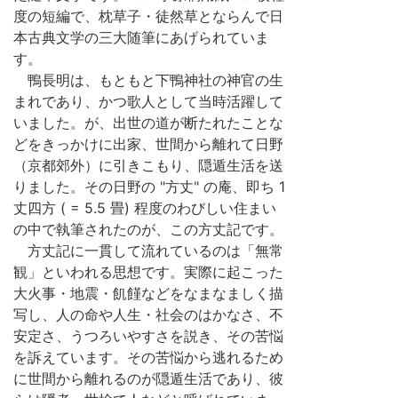
度の短編で、枕草子・徒然草とならんで日
本古典文学の三大随筆にあげられていま
す。
鴨長明は、もともと下鴨神社の神官の生
まれであり、かつ歌人として当時活躍して
いました。が、出世の道が断たれたことな
どをきっかけに出家、世間から離れて日野
（京都郊外）に引きこもり、隠遁生活を送
りました。その日野の "方丈" の庵、即ち 1
丈四方 ( = 5.5 畳) 程度のわびしい住まい
の中で執筆されたのが、この方丈記です。
方丈記に一貫して流れているのは「無常
観」といわれる思想です。実際に起こった
大火事・地震・飢饉などをなまなましく描
写し、人の命や人生・社会のはかなさ、不
安定さ、うつろいやすさを説き、その苦悩
を訴えています。その苦悩から逃れるため
に世間から離れるのが隠遁生活であり、彼