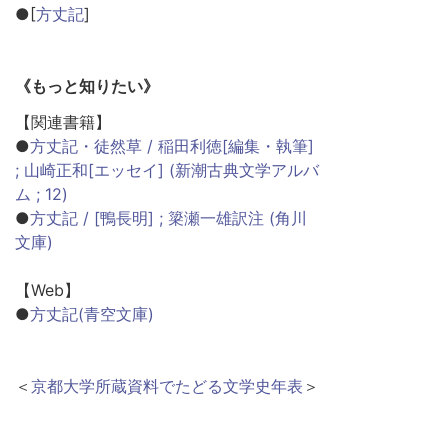
●[
方丈記
]
《もっと知りたい》
【関連書籍】
●
方丈記・徒然草 / 稲田利徳[編集・執筆]
; 山崎正和[エッセイ] (新潮古典文学アルバ
ム ; 12)
●
方丈記 / [鴨長明] ; 簗瀬一雄訳注 (角川
文庫)
【Web】
●
方丈記(青空文庫)
＜
京都大学所蔵資料でたどる文学史年表
＞