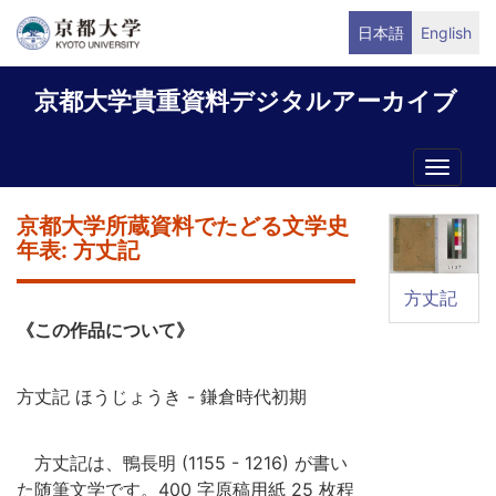
メ
日本語
English
イ
ン
京都大学貴重資料デジタルアーカイブ
コ
ン
テ
Toggle
ン
naviga
ツ
京都大学所蔵資料でたどる文学史
に
年表: 方丈記
移
動
方丈記
《この作品について》
方丈記 ほうじょうき - 鎌倉時代初期
方丈記は、鴨長明 (1155 - 1216) が書い
た随筆文学です。400 字原稿用紙 25 枚程