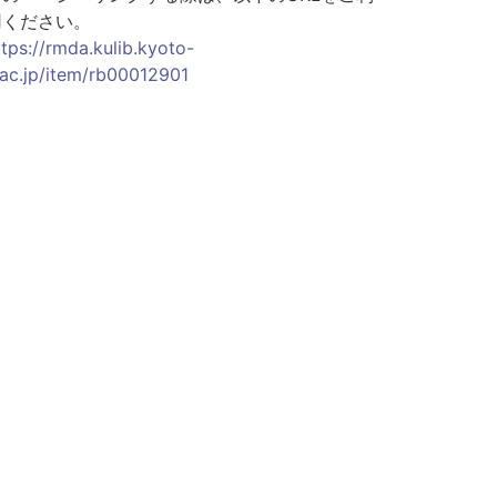
用ください。
ttps://rmda.kulib.kyoto-
.ac.jp/item/rb00012901