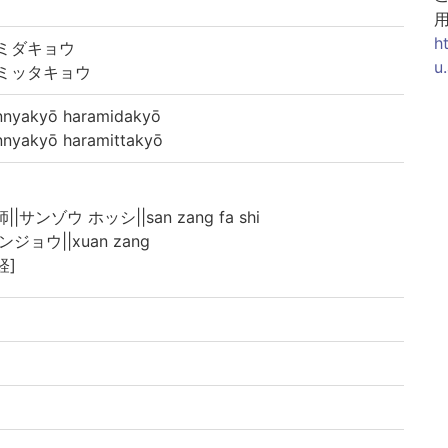
h
ミダキョウ
u
ミッタキョウ
akyō haramidakyō
akyō haramittakyō
|サンゾウ ホッシ||san zang fa shi
ンジョウ||xuan zang
経]