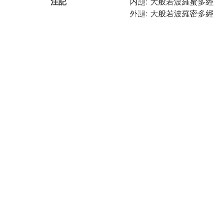
注記
内題: 大般若波羅蜜多經
外題: 大般若波羅密多經
外題: 藥師寺經
〈形〉折本。
国文学研究資料館「日本
により電子化(令和元年度
請求記号
1-23/タ/1貴
登録番号
RGTN:1011561
作成年度
2019
権利関係
二次利用方法
https://rmda.kulib.kyoto