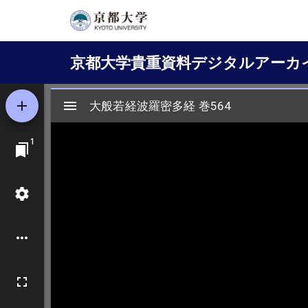
メ
イ
Main
ン
京都大学貴重資料デジタルアーカ
コ
navigation
ン
テ
ン
ツ
に
移
動