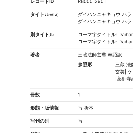
レコードID
RB00012901
タイトルヨミ
ダイハンニャキョウ ハラ
ダイハンニャキョウ ハラ
別タイトル
ローマ字タイトル: Daihanny
ローマ字タイトル: Daihanny
著者
三蔵法師玄奘 奉詔訳
参照形
三蔵 法師|
玄奘||ゲ
[薬師寺
冊数
1
形態・版情報
写 折本
写刊の別
写