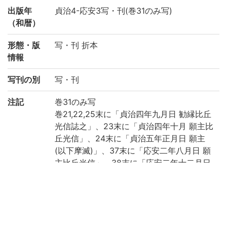
出版年
貞治4-応安3写・刊(巻31のみ写)
（和暦）
形態・版
写・刊 折本
情報
写刊の別
写・刊
注記
巻31のみ写
巻21,22,25末に「貞治四年九月日 勧縁比丘
光信誌之」、23末に「貞治四年十月 願主比
丘光信」、24末に「貞治五年正月日 願主
(以下摩滅)」、37末に「応安二年八月日 願
主比丘光信」、38末に「応安二年十二月日
勧縁比丘光信」、39末に「応安三年正月日
願主比丘光信」、40末に「応安<戊申>元年
九月日 願主比丘光信」。
[奥書等続き]巻21,22,23,24,25,38,39,40末
に墨書「奉納 鶴岡八幡宮寺/永享五季(また