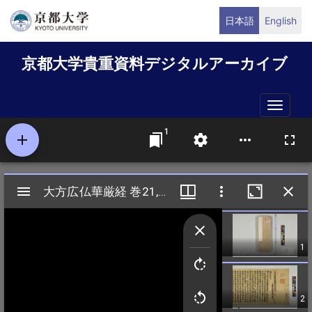
メ
日本語
English
イ
ン
京都大学貴重資料デジタルアーカイブ
コ
ン
テ
Toggle
ン
naviga
ツ
に
移
動