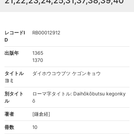
21,22,23,24,25,31,37,38,39,40
レコードI
RB00012912
D
出版年
1365
1370
タイトル
ダイホウコウブツ ケゴンキョウ
ヨミ
別タイト
ローマ字タイトル: Daihōkōbutsu kegonky
ル
ō
著者
[鎌倉経]
冊数
10