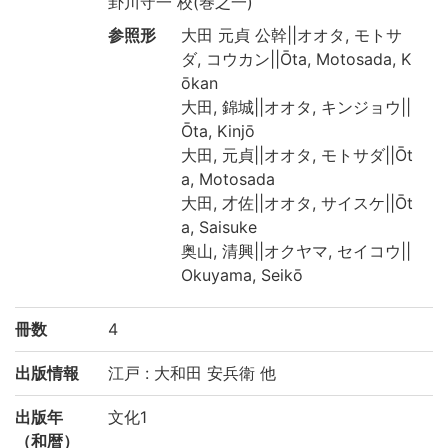
卦川守一 校(巻之一)
参照形
大田 元貞 公幹||オオタ, モトサ
ダ, コウカン||Ōta, Motosada, K
ōkan
大田, 錦城||オオタ, キンジョウ||
Ōta, Kinjō
大田, 元貞||オオタ, モトサダ||Ōt
a, Motosada
大田, 才佐||オオタ, サイスケ||Ōt
a, Saisuke
奥山, 清興||オクヤマ, セイコウ||
Okuyama, Seikō
冊数
4
出版情報
江戸 : 大和田 安兵衛 他
出版年
文化1
（和暦）