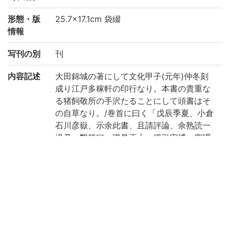
形態・版
25.7×17.1cm 袋綴
情報
写刊の別
刊
内容記述
大田錦城の著にして文化甲子(元年)仲冬刻
成り江戸多稼軒の印行なり。本書の貴重な
る猪飼敬所の手沢たることにして頭書はそ
の自草なり。/巻首に曰く「戊辰季夏、小倉
石川彦嶽、示余此書、且請評論、余熟読一
過乃、撃節曰、識見正大、援引宏博、窃謂
海内莫二、不意今日有斯人、称歎之余、標
記鄙見以還之、間有弁駁者、則愚者之一
得、亦是君子異而同之意也、近江猪飼彦博
文卿手録於平安新町尚志斎」とあり。(出典:
鈴鹿目録上巻 p.61)
注記
第1冊見返しに「文化甲子新鐫/錦城先生著