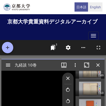
メ
日本語
English
イ
ン
京都大学貴重資料デジタルアーカイブ
コ
ン
テ
Toggle
ン
naviga
ツ
に
移
動