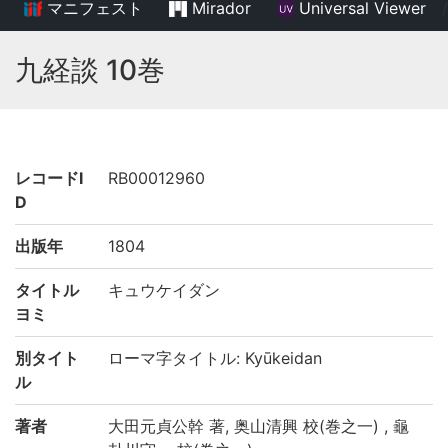
マニフェスト
Mirador
Universal Viewer
/
九経談 10巻
レコードI
RB00012960
D
出版年
1804
タイトル
キュウケイダン
ヨミ
別タイト
ローマ字タイトル: Kyūkeidan
ル
著者
大田元貞公幹 著, 奥山清興 校(巻之一) , 龜