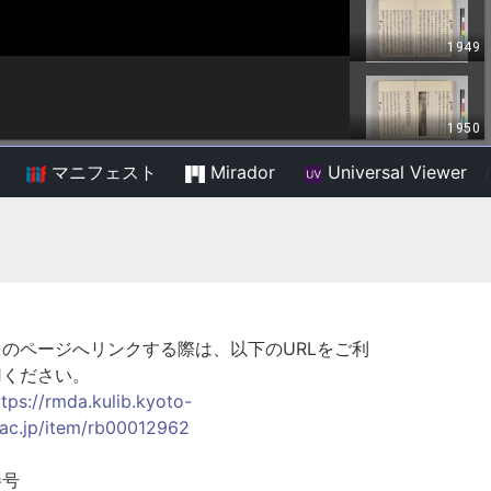
マニフェスト
Mirador
Universal Viewer
/
このページへリンクする際は、以下のURLをご利
用ください。
ttps://rmda.kulib.kyoto-
.ac.jp/item/rb00012962
巻号