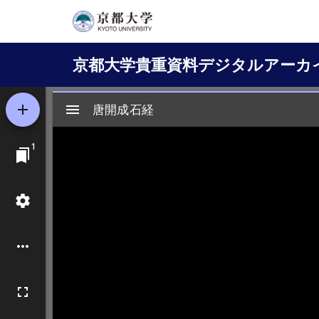
メ
イ
Main
ン
京都大学貴重資料デジタルアーカ
コ
navigation
ン
テ
ン
ツ
に
移
動