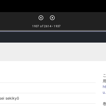
h
u
i sekikyō