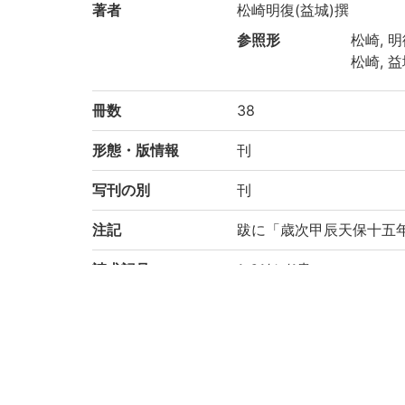
著者
松崎明復(益城)撰
参照形
松崎, 明復
松崎, 益城
冊数
38
形態・版情報
刊
写刊の別
刊
注記
跋に「歳次甲辰天保十五
請求記号
1-61/ト/1貴
登録番号
282516
作成年度
2019
権利関係