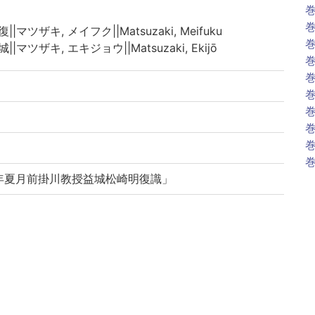
巻
巻
||マツザキ, メイフク||Matsuzaki, Meifuku
巻
||マツザキ, エキジョウ||Matsuzaki, Ekijō
巻
巻
巻
巻
巻
巻
巻
年夏月前掛川教授益城松崎明復識」