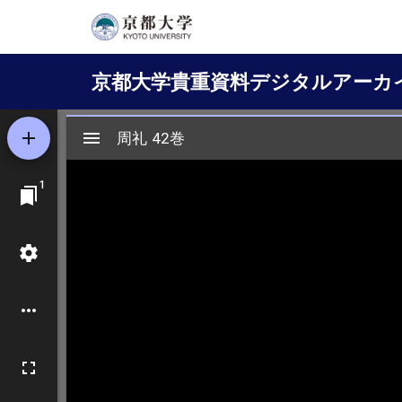
メ
イ
Main
ン
京都大学貴重資料デジタルアーカ
コ
navigation
ン
テ
ン
ツ
に
移
動