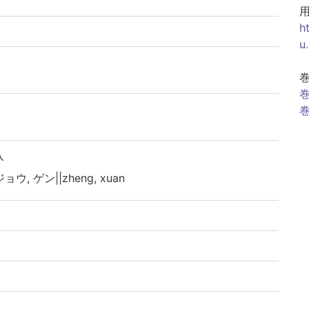
h
u
巻
巻
入
ジョウ, ゲン||zheng, xuan