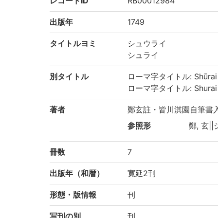
レコードID
RB00012984
出版年
1749
タイトルヨミ
シュウライ
シュライ
別タイトル
ローマ字タイトル: Shūrai
ローマ字タイトル: Shurai
著者
鄭玄註・皆川淇園自筆書
参照形
鄭, 玄||
冊数
7
出版年（和暦）
寛延2刊
形態・版情報
刊
写刊の別
刊