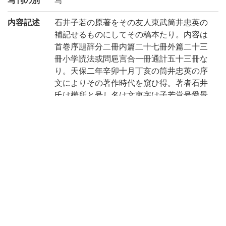
内容記述
石井子若の原著をその友人東武筒井忠英の
補記せるものにしてその稿本たり。内容は
首巻序題辞分二冊内篇二十七冊外篇二十三
冊小学読法或問巵言合一冊通計五十三冊な
り。天保二年辛卯十月丁亥の筒井忠英の序
文によりその著作時代を窺ひ得。著者石井
氏は樺所と号し名は文衷字は子若堂号愛景
通称良平とい巻十七を欠く。書中天保二三
年忠英校合等の記あり。又読法或問巵言の
奥に付箋あり曰く「天保四癸巳年三月七日
御□頭久松忠/次郎殿江持参全部差出候処同
九日□/伊□守殿江被持参之旨同七月十四/日
御□三郎忠次郎殿より戻有之旨則/翌十五日
人差上本全部戻候」とあり。(出典: 鈴鹿目
録上巻 p.138)
注記
稿本、天保2-3校
附: 小学読法或問、小学或問巵言