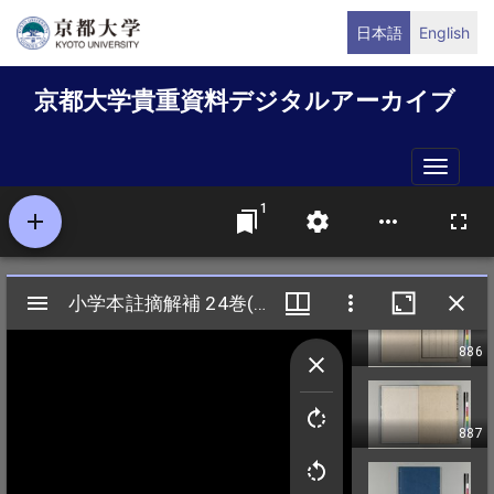
メ
日本語
English
イ
ン
京都大学貴重資料デジタルアーカイブ
コ
ン
テ
Toggle
ン
naviga
ツ
に
移
動