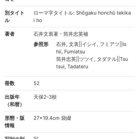
別タイト
ローマ字タイトル: Shōgaku honchū tekika
ル
i ho
著者
石井文衷著・筒井忠英補
参照形
石井, 文衷||イシイ, フミアツ||Is
hii, Fumiatsu
筒井忠英||ツツイ, タダテル||Tsu
tsui, Tadateru
冊数
52
出版年
天保2-3校
（和暦）
形態・版
27×19.4cm 袋綴
情報
写刊の別
写